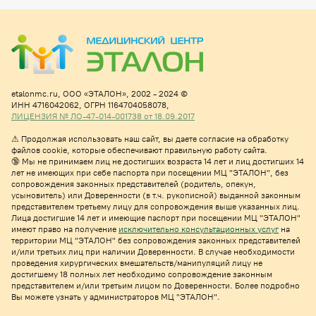
etalonmc.ru,
ООО «ЭТАЛОН», 2002 - 2024 ©
ИНН 4716042062,
ОГРН 1164704058078,
ЛИЦЕНЗИЯ № ЛО-47-014-001738 от 18.09.2017
⚠
Продолжая использовать наш сайт, вы даете согласие на обработку
файлов cookie, которые обеспечивают правильную работу сайта.
🔞 Мы не принимаем лиц не достигших возраста 14 лет и лиц достигших 14
лет не имеющих при себе паспорта при посещении МЦ "ЭТАЛОН", без
сопровождения законных представителей (родитель, опекун,
усыновитель) или Доверенности (в т.ч. рукописной) выданной законным
представителем третьему лицу для сопровождения выше указанных лиц.
Лица достигшие 14 лет и имеющие паспорт при посещении МЦ "ЭТАЛОН"
имеют право на получе
ние
исключительно консультационных услуг
на
территории МЦ "ЭТАЛОН" без сопровождения законных представителей
и/или третьих лиц при наличии Доверенности. В случае необходимости
проведения хирургических вмешательств/манипуляций лицу не
достигшему 18 полных лет необходимо сопровождение законным
представителем и/или третьим лицом по Доверенности. Более подробно
Вы можете узнать у администраторов МЦ "ЭТАЛОН".