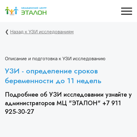
❮
Назад к УЗИ исследованиям
рный кабинет
УЗИ
Д
М
ХОЛТЕР, СМАД
Специалисты УЗИ
Описание и подготовка к УЗИ исследованию
С
УЗИ - определение сроков
зы и лаб. исследования
Перечень УЗИ
беременности до 11 недель
 и капельницы
Подробнее об УЗИ исследовании узнайте у
администраторов МЦ "ЭТАЛОН" +7 911
925-30-27