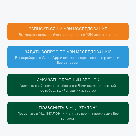
ЗАПИСАТЬСЯ НА УЗИ ИССЛЕДОВАНИЕ
Вы можете прямо сейчас записаться на УЗИ исследование
ЗАДАТЬ ВОПРОС ПО УЗИ ИССЛЕДОВАНИЮ
Вы перейдете в WhatsApp и сможете задать все интересующие
Вас вопросы.
ЗАКАЗАТЬ ОБРАТНЫЙ ЗВОНОК
Укажите свой номер телефона и с Вами свяжется первый
освободившийся администратор
ПОЗВОНИТЬ В МЦ "ЭТАЛОН"
Позвоните в МЦ"ЭТАЛОН"и уточните все интересующие Вас
вопросы