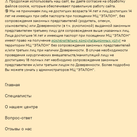
⚠
Продолжая использовать наш сайт, вы даете согласие на обработку
файлов cookie, которые обеспечивают правильную работу сайта.
🔞 Мы не принимаем лиц не достигших возраста 14 лет и лиц достигших 14
лет не имеющих при себе паспорта при посещении МЦ "ЭТАЛОН", без
сопровождения законных представителей (родитель, опекун,
усыновитель) или Доверенности (в т.ч. рукописной) выданной законным
представителем третьему лицу для сопровождения выше указанных лиц.
Лица достигшие 14 лет и имеющие паспорт при посещении МЦ "ЭТАЛОН"
имеют право на получе
ние
исключительно консультационных услуг
на
территории МЦ "ЭТАЛОН" без сопровождения законных представителей
и/или третьих лиц при наличии Доверенности. В случае необходимости
проведения хирургических вмешательств/манипуляций лицу не
достигшему 18 полных лет необходимо сопровождение законным
представителем и/или третьим лицом по Доверенности. Более подробно
Вы можете узнать у администраторов МЦ "ЭТАЛОН".
Главная
Специалисты
О нашем центре
Вопрос-ответ
Отзывы о нас