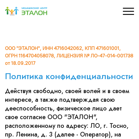
рный кабинет
УЗИ
Д
ООО "ЭТАЛОН", ИНН 4716042062, КПП 471601001,
М
ОГРН 1164704058078, ЛИЦЕНЗИЯ № ЛО-47-014-001738
ХОЛТЕР, СМАД
Специалисты УЗИ
С
от 18.09.2017
зы и лаб. исследования
Перечень УЗИ
Политика конфиденциальности
 и капельницы
Действуя свободно, своей волей и в своем
интересе, а также подтверждая свою
дееспособность, физическое лицо дает
свое согласие ООО "ЭТАЛОН",
расположенному по адресу: ЛО, г. Тосно,
пр. Ленина, д. 3 (далее - Оператор), на