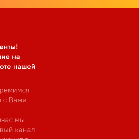
енты!
ние на
боте нашей
тремимся
 с Вами
йчас мы
овый канал