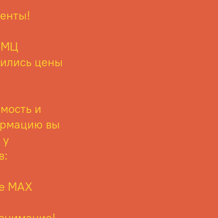
енты!
 МЦ
ились цены
мость и
ормацию вы
 у
в:
ре MAX
понимание!