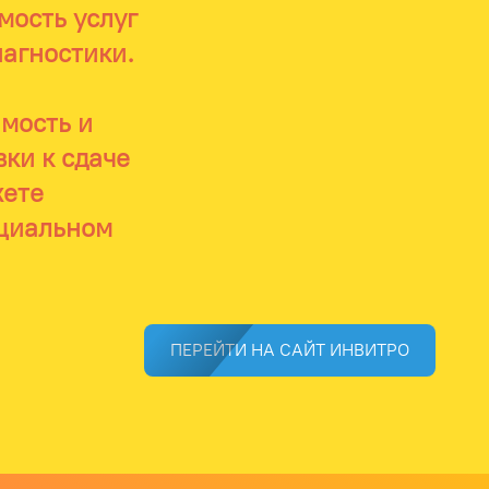
мость услуг
агностики.
мость и
вки к сдаче
жете
ициальном
ПЕРЕЙТИ НА САЙТ ИНВИТРО