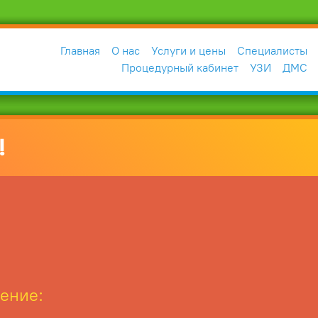
Главная
О нас
Услуги и цены
Специалисты
Процедурный кабинет
УЗИ
ДМС
!
ение: