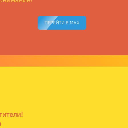
ПЕРЕЙТИ В MAX
тители!
а