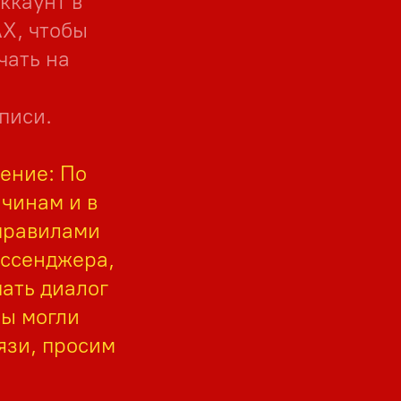
ккаунт в
Х, чтобы
чать на
писи.
ение: По
чинам и в
правилами
ессенджера,
чать диалог
мы могли
язи, просим