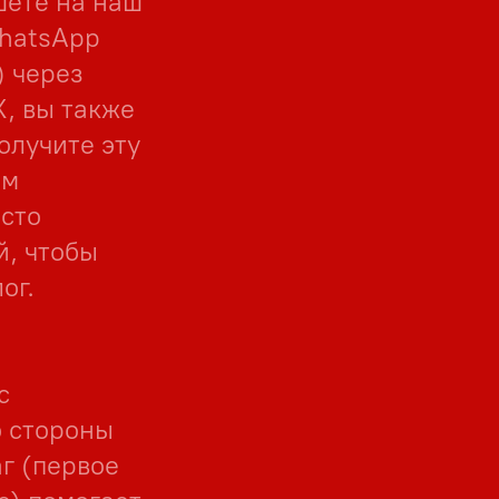
шете на наш
hatsApp
) через
, вы также
олучите эту
ом
сто
й, чтобы
ог.
с
о стороны
аг (первое