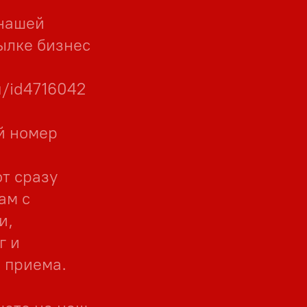
 нашей
ылке бизнес
u/id4716042
й номер
от сразу
ам с
и,
г и
 приема.