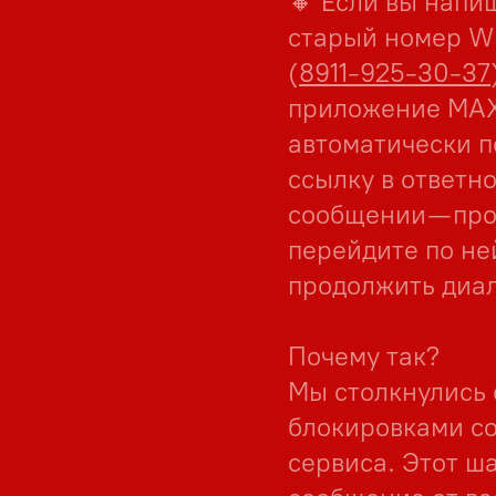
🔸 Если вы напи
старый номер W
(
8911-925-30-37
приложение MАХ
автоматически п
ссылку в ответн
сообщении — про
перейдите по не
продолжить диал
Почему так?
Мы столкнулись 
блокировками с
сервиса. Этот ш