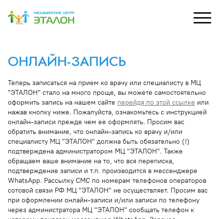
ОНЛАЙН-ЗАПИСЬ
рный кабинет
УЗИ
Д
Теперь записаться на прием ко врачу или специалисту в МЦ
М
ХОЛТЕР, СМАД
Специалисты УЗИ
"ЭТАЛОН" стало на много проще, вы можете самостоятельно
С
оформить запись на нашем сайте
перейдя по этой ссылке
или
зы и лаб. исследования
Перечень УЗИ
нажав кнопку ниже. Пожалуйста, ознакомьтесь с инструкцией
онлайн-записи прежде чем ее оформлять. Просим вас
 и капельницы
обратить внимание, что онлайн-запись ко врачу и/или
специалисту МЦ "ЭТАЛОН" должна быть обязательно (!)
подтверждена администратором МЦ "ЭТАЛОН". Также
обращаем ваше внимание на то, что вся переписка,
подтверждение записи и т.п. производится в мессенджере
WhatsApp. Рассылку СМС по номерам телефонов операторов
сотовой связи РФ МЦ "ЭТАЛОН" не осуществляет. Просим вас
при оформлении онлайн-записи и/или записи по телефону
через администратора МЦ "ЭТАЛОН" сообщать телефон к