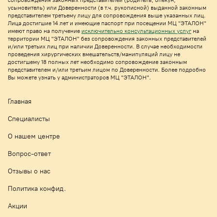
сопровождения законных представителей (родитель, опекун,
усыновитель) или Доверенности (в т.ч. рукописной) выданной законным
представителем третьему лицу для сопровождения выше указанных лиц.
Лица достигшие 14 лет и имеющие паспорт при посещении МЦ "ЭТАЛОН"
имеют право на получе
ние
исключительно консультационных услуг
на
территории МЦ "ЭТАЛОН" без сопровождения законных представителей
и/или третьих лиц при наличии Доверенности. В случае необходимости
проведения хирургических вмешательств/манипуляций лицу не
достигшему 18 полных лет необходимо сопровождение законным
представителем и/или третьим лицом по Доверенности. Более подробно
Вы можете узнать у администраторов МЦ "ЭТАЛОН".
Главная
Специалисты
О нашем центре
Вопрос-ответ
Отзывы о нас
Политика конфид.
Акции