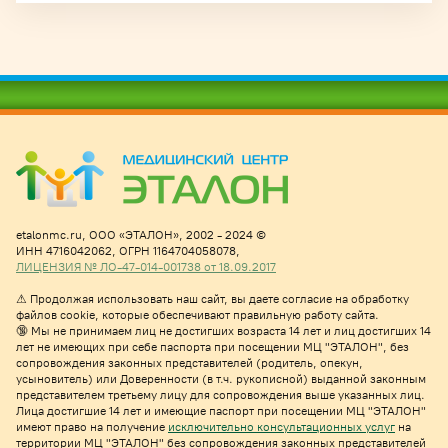
etalonmc.ru,
ООО «ЭТАЛОН», 2002 - 2024 ©
ИНН 4716042062,
ОГРН 1164704058078,
ЛИЦЕНЗИЯ № ЛО-47-014-001738 от 18.09.2017
⚠
Продолжая использовать наш сайт, вы даете согласие на обработку
файлов cookie, которые обеспечивают правильную работу сайта.
🔞 Мы не принимаем лиц не достигших возраста 14 лет и лиц достигших 14
лет не имеющих при себе паспорта при посещении МЦ "ЭТАЛОН", без
сопровождения законных представителей (родитель, опекун,
усыновитель) или Доверенности (в т.ч. рукописной) выданной законным
представителем третьему лицу для сопровождения выше указанных лиц.
Лица достигшие 14 лет и имеющие паспорт при посещении МЦ "ЭТАЛОН"
имеют право на получе
ние
исключительно консультационных услуг
на
территории МЦ "ЭТАЛОН" без сопровождения законных представителей