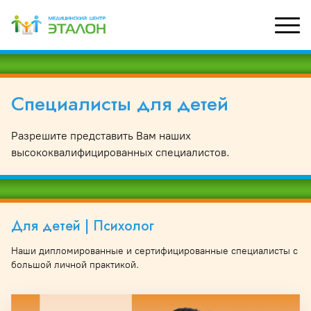
Специалисты для детей
рный кабинет
УЗИ
Д
М
ХОЛТЕР, СМАД
Специалисты УЗИ
С
Разрешите представить Вам наших
высококвалифицированных специалистов.
зы и лаб. исследования
Перечень УЗИ
 и капельницы
Для детей | Психолог
Наши дипломированные и сертифицированные специалисты с
большой личной практикой.