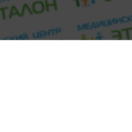
О враче
Специализируется на диагностике и лечении пациентов с
острыми и хроническими заболеваниями органов дыхания.
С сентября 2007г. - пульмонолог и терапевт в
пульмонологическом отделении СПбГУЗ «Госпиталь для
ветеранов войн».