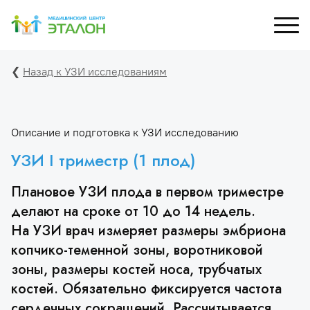
❮
Назад к УЗИ исследованиям
рный кабинет
УЗИ
Д
М
ХОЛТЕР, СМАД
Специалисты УЗИ
Описание и подготовка к УЗИ исследованию
С
УЗИ I триместр (1 плод)
зы и лаб. исследования
Перечень УЗИ
 и капельницы
Плановое УЗИ плода в первом триместре
делают на сроке от 10 до 14 недель.
На УЗИ врач измеряет размеры эмбриона
копчико-теменной зоны, воротниковой
зоны, размеры костей носа, трубчатых
костей. Обязательно фиксируется частота
сердечных сокращений. Рассчитывается