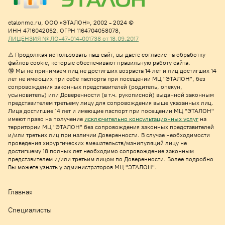
etalonmc.ru,
ООО «ЭТАЛОН», 2002 - 2024 ©
ИНН 4716042062,
ОГРН 1164704058078,
ЛИЦЕНЗИЯ № ЛО-47-014-001738 от 18.09.2017
⚠
Продолжая использовать наш сайт, вы даете согласие на обработку
файлов cookie, которые обеспечивают правильную работу сайта.
🔞 Мы не принимаем лиц не достигших возраста 14 лет и лиц достигших 14
лет не имеющих при себе паспорта при посещении МЦ "ЭТАЛОН", без
сопровождения законных представителей (родитель, опекун,
усыновитель) или Доверенности (в т.ч. рукописной) выданной законным
представителем третьему лицу для сопровождения выше указанных лиц.
Лица достигшие 14 лет и имеющие паспорт при посещении МЦ "ЭТАЛОН"
имеют право на получе
ние
исключительно консультационных услуг
на
территории МЦ "ЭТАЛОН" без сопровождения законных представителей
и/или третьих лиц при наличии Доверенности. В случае необходимости
проведения хирургических вмешательств/манипуляций лицу не
достигшему 18 полных лет необходимо сопровождение законным
представителем и/или третьим лицом по Доверенности. Более подробно
Вы можете узнать у администраторов МЦ "ЭТАЛОН".
Главная
Специалисты