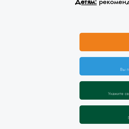
Детям:
рекоменд
Вы п
Укажите св