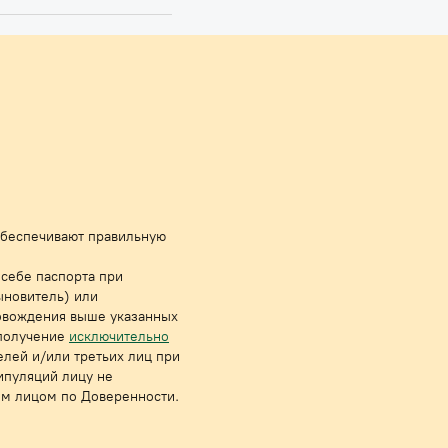
 обеспечивают правильную
 себе паспорта при
ыновитель) или
ровождения выше указанных
получе
ние
исключительно
лей и/или третьих лиц при
ипуляций лицу не
им лицом по Доверенности.