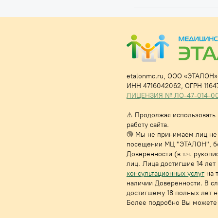
etalonmc.ru,
ООО «ЭТАЛОН»,
ИНН 4716042062,
ОГРН 1164
ЛИЦЕНЗИЯ № ЛО-47-014-0017
⚠
Продолжая использовать н
работу сайта.
🔞 Мы не принимаем лиц не 
посещении МЦ "ЭТАЛОН", бе
Доверенности (в т.ч. руко
лиц. Лица достигшие 14 ле
консультационных услуг
на 
наличии Доверенности. В с
достигшему 18 полных лет 
Более подробно Вы можете 