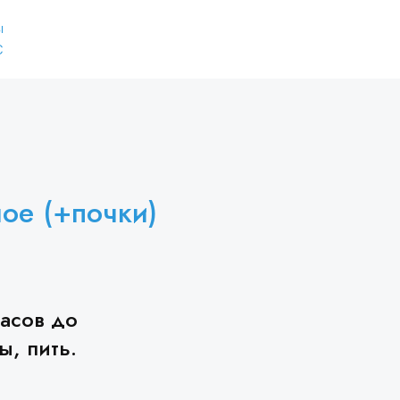
ы
С
ое (+почки)
часов до
ы, пить.