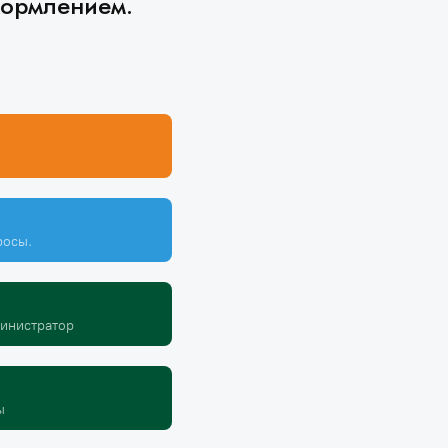
кормлением.
росы.
министратор
ы