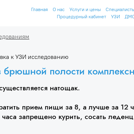
Главная
О нас
Услуги и цены
Специалист
Процедурный кабинет
УЗИ
ДМ
ледованиям
вка к УЗИ исследованию
 брюшной полости комплексн
существляется натощак.
атить прием пищи за 8, а лучше за 12 
 часа запрещено курить, сосать леденц