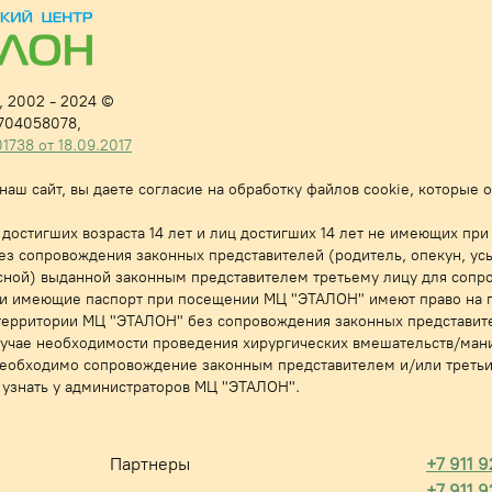
 2002 - 2024 ©
704058078,
38 от 18.09.2017
аш сайт, вы даете согласие на обработку файлов cookie, которые
достигших возраста 14 лет и лиц достигших 14 лет не имеющих при
з сопровождения законных представителей (родитель, опекун, ус
писной) выданной законным представителем третьему лицу для соп
т и имеющие паспорт при посещении МЦ "ЭТАЛОН" имеют право на 
территории МЦ "ЭТАЛОН" без сопровождения законных представите
лучае необходимости проведения хирургических вмешательств/ман
необходимо сопровождение законным представителем и/или треть
узнать у администраторов МЦ "ЭТАЛОН".
Партнеры
+7 911 
+7 911 