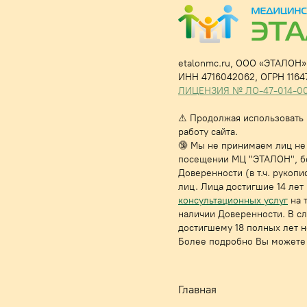
etalonmc.ru,
ООО «ЭТАЛОН»,
ИНН 4716042062,
ОГРН 1164
ЛИЦЕНЗИЯ № ЛО-47-014-0017
⚠
Продолжая использовать н
работу сайта.
🔞 Мы не принимаем лиц не 
посещении МЦ "ЭТАЛОН", бе
Доверенности (в т.ч. руко
лиц. Лица достигшие 14 ле
консультационных услуг
на 
наличии Доверенности. В с
достигшему 18 полных лет 
Более подробно Вы можете 
Главная