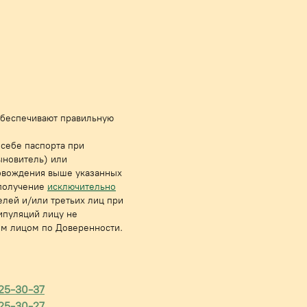
 обеспечивают правильную
 себе паспорта при
ыновитель) или
ровождения выше указанных
получе
ние
исключительно
лей и/или третьих лиц при
ипуляций лицу не
им лицом по Доверенности.
925-30-37
925-30-27