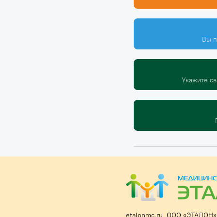
Вы п
Укажите св
etalonmc.ru,
ООО «ЭТАЛОН»,