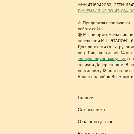
ИНН 4716042062,
ОГРН 1164
ЛИЦЕНЗИЯ № ЛО-47-014-0017
⚠
Продолжая использовать н
работу сайта.
🔞 Мы не принимаем лиц не 
посещении МЦ "ЭТАЛОН", бе
Доверенности (в т.ч. руко
лиц. Лица достигшие 14 ле
консультационных услуг
на 
наличии Доверенности. В с
достигшему 18 полных лет 
Более подробно Вы можете 
Главная
Специалисты
О нашем центре
Вопрос-ответ