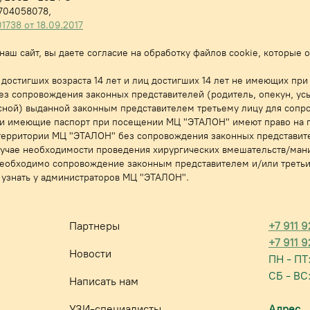
704058078,
38 от 18.09.2017
аш сайт, вы даете согласие на обработку файлов cookie, которые
достигших возраста 14 лет и лиц достигших 14 лет не имеющих при
з сопровождения законных представителей (родитель, опекун, ус
писной) выданной законным представителем третьему лицу для соп
т и имеющие паспорт при посещении МЦ "ЭТАЛОН" имеют право на 
территории МЦ "ЭТАЛОН" без сопровождения законных представите
лучае необходимости проведения хирургических вмешательств/ман
необходимо сопровождение законным представителем и/или треть
узнать у администраторов МЦ "ЭТАЛОН".
Партнеры
+7 911 
+7 911 
Новости
ПН - ПТ
СБ - ВС:
Написать нам
УЗИ-специалисты
Адрес