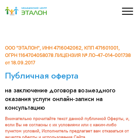
рный кабинет
УЗИ
Д
ООО "ЭТАЛОН", ИНН 4716042062, КПП 471601001,
М
ОГРН 1164704058078 ЛИЦЕНЗИЯ № ЛО-47-014-001738
ХОЛТЕР, СМАД
Специалисты УЗИ
С
от 18.09.2017
зы и лаб. исследования
Перечень УЗИ
Публичная оферта
 и капельницы
на заключение договора возмездного
оказания услуги онлайн-записи на
консультацию
Внимательно прочитайте текст данной публичной Оферты, и,
если Вы не согласны с их условиями или с каким-либо
пунктом условий, Исполнитель предлагает вам отказаться от
акцепта оферты и использования Сайта.