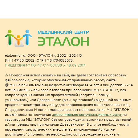
etalonmc.ru,
ООО «ЭТАЛОН», 2002 - 2024 ©
ИНН 4716042062,
ОГРН 1164704058078,
ЛИЦЕНЗИЯ № ЛО-47-014-001738 от 18.09.2017
⚠
Продолжая использовать наш сайт, вы даете согласие на обработку
файлов cookie, которые обеспечивают правильную работу сайта.
🔞 Мы не принимаем лиц не достигших возраста 14 лет и лиц достигших 14
лет не имеющих при себе паспорта при посещении МЦ "ЭТАЛОН", без
сопровождения законных представителей (родитель, опекун,
усыновитель) или Доверенности (в т.ч. рукописной) выданной законным
представителем третьему лицу для сопровождения выше указанных лиц.
Лица достигшие 14 лет и имеющие паспорт при посещении МЦ "ЭТАЛОН"
имеют право на получе
ние
исключительно консультационных услуг
на
территории МЦ "ЭТАЛОН" без сопровождения законных представителей
и/или третьих лиц при наличии Доверенности. В случае необходимости
проведения хирургических вмешательств/манипуляций лицу не
достигшему 18 полных лет необходимо сопровождение законным