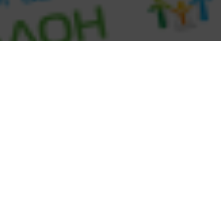
О враче
Диагностика и лечение следующих заболеваний:
- Венозная недостаточность хронического течения.
- Венозная дисплазия.
- Флебит и тромбофлебит.
- Варикозное расширение вен на ногах, в том числе
осложненное трофическими язвами или венозными
кровотечениями.
- Тромбоз.